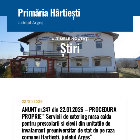
content
Primăria Hârtiești
Județul Argeș
ULTIMELE NOUTĂȚI
Știri
22/01/2026
ANUNT nr.247 din 22.01.2026 – PROCEDURA
PROPRIE ” Servicii de catering masa calda
pentru prescolarii si elevii din unitatile de
invatamant preuniversitar de stat de pe raza
comunei Hartiesti, judetul Arges”