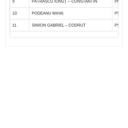
9
PĂTRAȘCU IONUȚ – CONSTANTIN
PNL
10
PODEANU MIHAI
PSD
11
SIMION GABRIEL – CODRUȚ
PSD