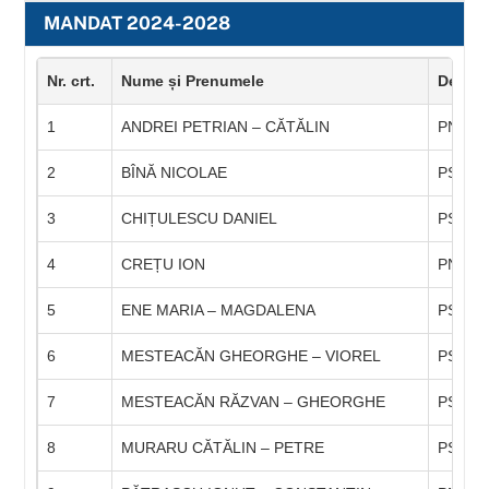
Skip
MANDAT 2024-2028
to
content
Nr. crt.
Nume și Prenumele
Denumi
1
ANDREI PETRIAN – CĂTĂLIN
PNL
2
BÎNĂ NICOLAE
PSD
3
CHIȚULESCU DANIEL
PSD
4
CREȚU ION
PNL
5
ENE MARIA – MAGDALENA
PSD
6
MESTEACĂN GHEORGHE – VIOREL
PSD
7
MESTEACĂN RĂZVAN – GHEORGHE
PSD
8
MURARU CĂTĂLIN – PETRE
PSD