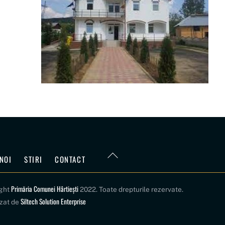
Back
NOI
STIRI
CONTACT
To
Top
Primăria Comunei Hârtiești
ight
2022. Toate drepturile rezervate.
Siltech Solution Enterprise
izat de