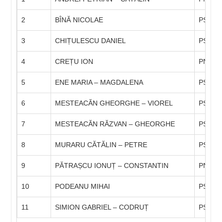
2
BÎNĂ NICOLAE
PSD
3
CHIȚULESCU DANIEL
PSD
4
CREȚU ION
PNL
5
ENE MARIA – MAGDALENA
PSD
6
MESTEACĂN GHEORGHE – VIOREL
PSD
7
MESTEACĂN RĂZVAN – GHEORGHE
PSD
8
MURARU CĂTĂLIN – PETRE
PSD
9
PĂTRAȘCU IONUȚ – CONSTANTIN
PNL
10
PODEANU MIHAI
PSD
11
SIMION GABRIEL – CODRUȚ
PSD