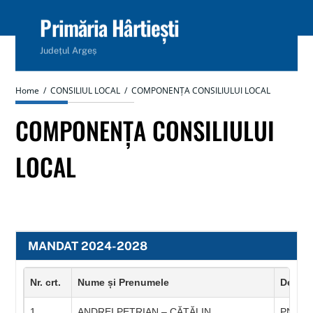
content
Primăria Hârtiești
Județul Argeș
Home
/
CONSILIUL LOCAL
/
COMPONENȚA CONSILIULUI LOCAL
COMPONENȚA CONSILIULUI
LOCAL
MANDAT 2024-2028
Nr. crt.
Nume și Prenumele
Denumi
1
ANDREI PETRIAN – CĂTĂLIN
PNL