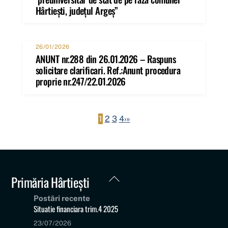
Hârtiești, județul Argeș”
26/01/2026
ANUNT nr.288 din 26.01.2026 – Raspuns
solicitare clarificari. Ref.:Anunt procedura
proprie nr.247/22.01.2026
1
2
3
4
›
»
Back
Primăria Hârtiești
To
Postări recente
Top
Situatie financiara trim.4 2025
23/07/2026