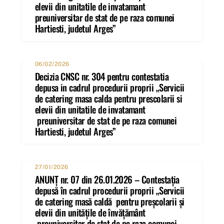
elevii din unitatile de invatamant
preuniversitar de stat de pe raza comunei
Hartiesti, judetul Arges”
06/02/2026
Decizia CNSC nr. 304 pentru contestatia
depusa in cadrul procedurii proprii „Servicii
de catering masa calda pentru prescolarii si
elevii din unitatile de invatamant
preuniversitar de stat de pe raza comunei
Hartiesti, judetul Arges”
27/01/2026
ANUNȚ nr. 07 din 26.01.2026 – Contestația
depusă în cadrul procedurii proprii „Servicii
de catering masă caldă pentru preșcolarii și
elevii din unitățile de învățământ
preuniversitar de stat de pe raza comunei