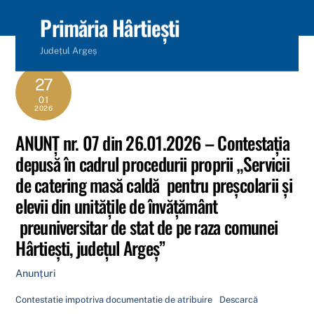
content
Primăria Hârtiești
Județul Argeș
27
01
2026
ANUNȚ nr. 07 din 26.01.2026 – Contestația
depusă în cadrul procedurii proprii „Servicii
de catering masă caldă pentru preșcolarii și
elevii din unitățile de învățământ
preuniversitar de stat de pe raza comunei
Hârtiești, județul Argeș”
Anunțuri
Contestatie impotriva documentatie de atribuire
Descarcă