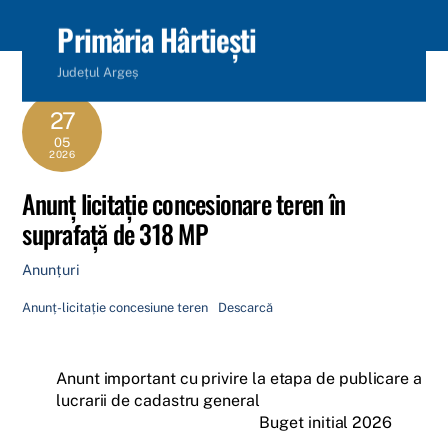
content
Primăria Hârtiești
Județul Argeș
27
05
2026
Anunț licitație concesionare teren în
suprafață de 318 MP
Anunțuri
Anunț-licitație concesiune teren
Descarcă
Anunt important cu privire la etapa de publicare a
lucrarii de cadastru general
Buget initial 2026