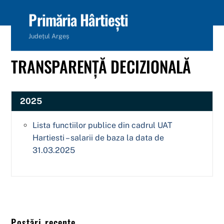
content
Primăria Hârtiești
Județul Argeș
TRANSPARENȚĂ DECIZIONALĂ
2025
Lista functiilor publice din cadrul UAT
Hartiesti – salarii de baza la data de
31.03.2025
Postări recente