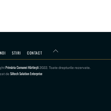
Back
NOI
STIRI
CONTACT
To
Top
Primăria Comunei Hârtiești
ight
2022. Toate drepturile rezervate.
Siltech Solution Enterprise
izat de