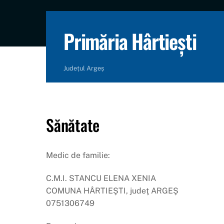
content
Primăria Hârtiești
Județul Argeș
Sănătate
Medic de familie:
C.M.I. STANCU ELENA XENIA
COMUNA HÂRTIEŞTI, judeţ ARGEŞ
0751306749