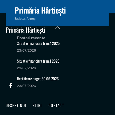
content
Primăria Hârtiești
Județul Argeș
Back
Primăria Hârtiești
To
Postări recente
Top
Situatie financiara trim.4 2025
23/07/2026
Situatie financiara trim.1 2026
23/07/2026
Rectificare buget 30.06.2026
23/07/2026
DESPRE NOI
STIRI
CONTACT