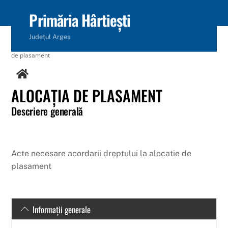
content
Primăria Hârtiești
Județul Argeș
Home
/
Servicii online
/
Serviciul public de Asistență Socială
/
Alocația
de plasament
ALOCAȚIA DE PLASAMENT
Descriere generală
Acte necesare acordarii dreptului la alocatie de
plasament
Informații generale