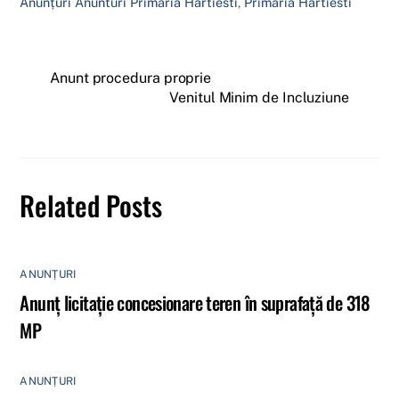
Anunțuri
Anunturi Primaria Hartiesti
,
Primaria Hartiesti
Anunt procedura proprie
Venitul Minim de Incluziune
Related Posts
ANUNȚURI
Anunț licitație concesionare teren în suprafață de 318
MP
ANUNȚURI