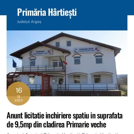
content
Primăria Hârtiești
Județul Argeș
16
11
2023
Anunt licitatie inchiriere spatiu in suprafata
de 9,5mp din cladirea Primarie veche