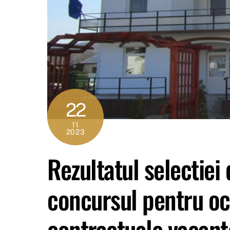
22
11
2023
Rezultatul selectiei 
concursul pentru oc
contractuale vacant