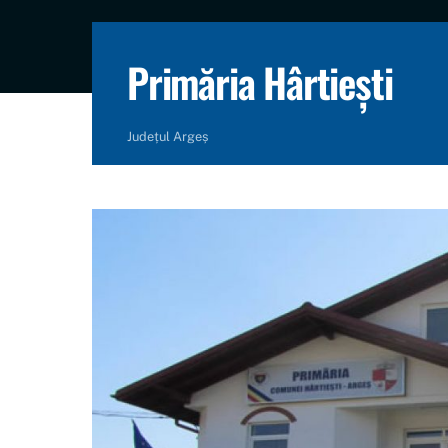
content
Primăria Hârtiești
Județul Argeș