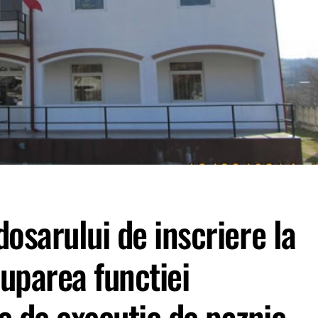
dosarului de inscriere la
uparea functiei
e de executie de paznic