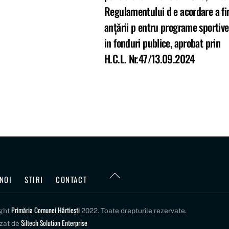
Regulamentului d e acordare a fi
anţării p entru programe sportive
in fonduri publice, aprobat prin
H.C.L. Nr.47/13.09.2024
Back
NOI
STIRI
CONTACT
To
Top
Primăria Comunei Hârtiești
ight
2022. Toate drepturile rezervate.
Siltech Solution Enterprise
izat de