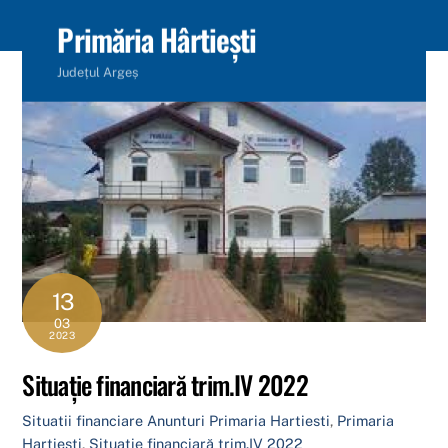
content
Primăria Hârtiești
Județul Argeș
13
03
2023
Situație financiară trim.IV 2022
Situatii financiare
Anunturi Primaria Hartiesti
,
Primaria
Hartiesti
,
Situație financiară trim.IV 2022