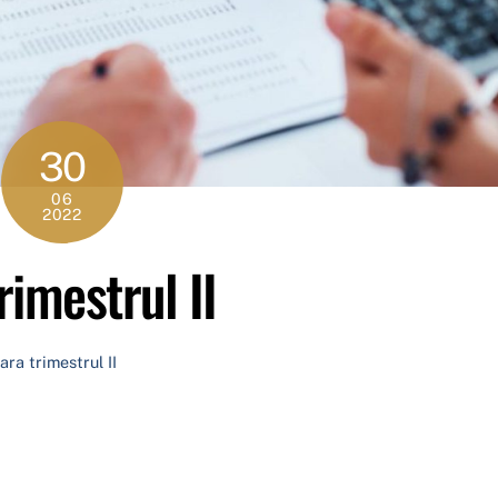
30
06
2022
rimestrul II
ara trimestrul II