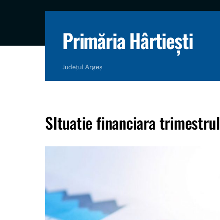
content
Primăria Hârtiești
Județul Argeș
SItuatie financiara trimestrul