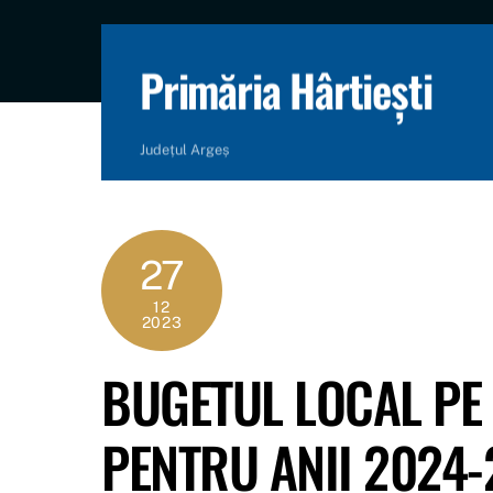
content
Primăria Hârtiești
Județul Argeș
27
12
2023
BUGETUL LOCAL PE 
PENTRU ANII 2024