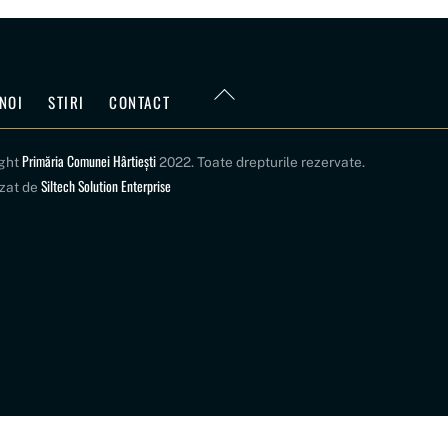
Back
NOI
STIRI
CONTACT
To
Top
Primăria Comunei Hârtiești
ight
2022. Toate drepturile rezervate.
Siltech Solution Enterprise
izat de