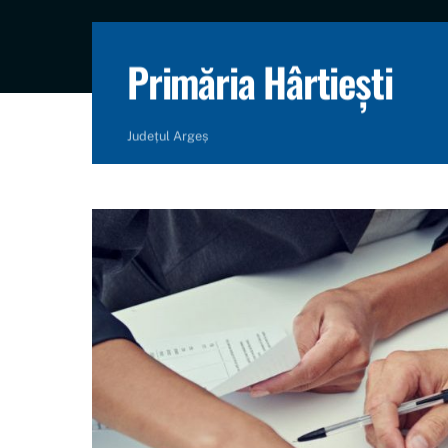
content
Primăria Hârtiești
Județul Argeș