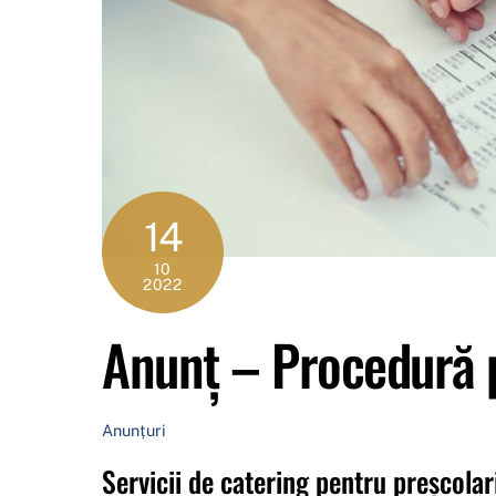
14
10
2022
Anunț – Procedură 
Anunțuri
Servicii de catering pentru preșcolari