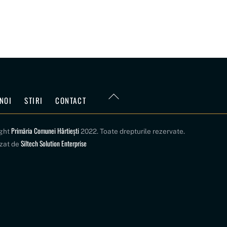
Back
NOI
STIRI
CONTACT
To
Top
Primăria Comunei Hârtiești
ight
2022. Toate drepturile rezervate.
Siltech Solution Enterprise
izat de